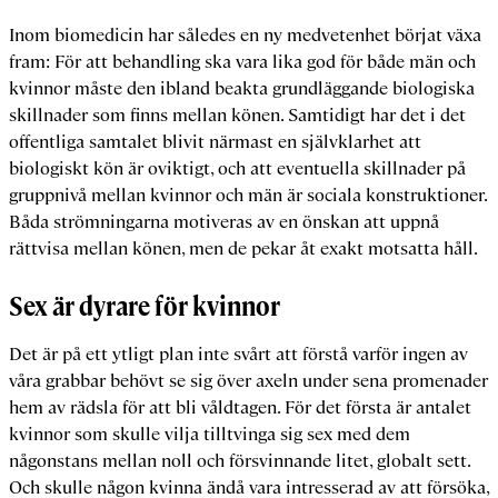
Inom biomedicin har således en ny medvetenhet börjat växa
fram: För att behandling ska vara lika god för både män och
kvinnor måste den ibland beakta grundläggande biologiska
skillnader som finns mellan könen. Samtidigt har det i det
offentliga samtalet blivit närmast en självklarhet att
biologiskt kön är oviktigt, och att eventuella skillnader på
gruppnivå mellan kvinnor och män är sociala konstruktioner.
Båda strömningarna motiveras av en önskan att uppnå
rättvisa mellan könen, men de pekar åt exakt motsatta håll.
Sex är dyrare för kvinnor
Det är på ett ytligt plan inte svårt att förstå varför ingen av
våra grabbar behövt se sig över axeln under sena promenader
hem av rädsla för att bli våldtagen. För det första är antalet
kvinnor som skulle vilja tilltvinga sig sex med dem
någonstans mellan noll och försvinnande litet, globalt sett.
Och skulle någon kvinna ändå vara intresserad av att försöka,