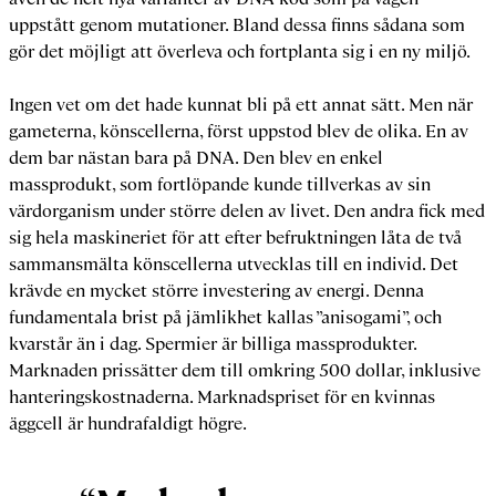
uppstått genom mutationer. Bland dessa finns sådana som
gör det möjligt att överleva och fortplanta sig i en ny miljö.
Ingen vet om det hade kunnat bli på ett annat sätt. Men när
gameterna, könscellerna, först uppstod blev de olika. En av
dem bar nästan bara på DNA. Den blev en enkel
massprodukt, som fortlöpande kunde tillverkas av sin
värdorganism under större delen av livet. Den andra fick med
sig hela maskineriet för att efter befruktningen låta de två
sammansmälta könscellerna utvecklas till en individ. Det
krävde en mycket större investering av energi. Denna
fundamentala brist på jämlikhet kallas ”anisogami”, och
kvarstår än i dag. Spermier är billiga massprodukter.
Marknaden prissätter dem till omkring 500 dollar, inklusive
hanteringskostnaderna. Marknadspriset för en kvinnas
äggcell är hundrafaldigt högre.