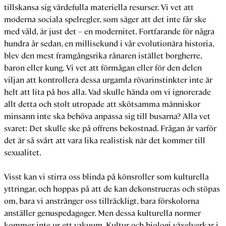
tillskansa sig värdefulla materiella resurser. Vi vet att
moderna sociala spelregler, som säger att det inte får ske
med våld, är just det – en modernitet. Fortfarande för några
hundra år sedan, en millisekund i vår evolutionära historia,
blev den mest framgångsrika rånaren istället borgherre,
baron eller kung. Vi vet att förmågan eller för den delen
viljan att kontrollera dessa urgamla rövarinstinkter inte är
helt att lita på hos alla. Vad skulle hända om vi ignorerade
allt detta och stolt utropade att skötsamma människor
minsann inte ska behöva anpassa sig till busarna? Alla vet
svaret: Det skulle ske på offrens bekostnad. Frågan är varför
det är så svårt att vara lika realistisk när det kommer till
sexualitet.
Visst kan vi stirra oss blinda på könsroller som kulturella
yttringar, och hoppas på att de kan dekonstrueras och stöpas
om, bara vi anstränger oss tillräckligt, bara förskolorna
anställer genuspedagoger. Men dessa kulturella normer
kommer inte ur ett vakuum. Kultur och biologi växelverkar i