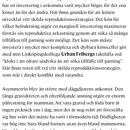
har en investering i avkomma varit mycket högre för det ena
könet än för det andra. Här finns grunden för att könen
utvecklat vitt skilda reproduktionsstrategier. Det kön för
vilket befruktning utgör en marginell investering maximerar
förstås sin reproduktiva avkastning genom att söka så många
tillfällen till parning som möjligt. Det kön som måste
investera i mycket mer komplexa och dyrbara könsceller gör
med min Linköpingskollega
Urban Fribergs
taktfulla ord
”klokt i att oftare undvika än att söka tillfälle till parning”.
Här finns roten till två vitt skilda reproduktionsstrategier,
som står i direkt konflikt med varandra.
Asymmetrin blev än större med däggdjurens ankomst. Den
långa graviditeten och efterföljande amning utgör en enorm
påfrestning för mamman. Att vara gravid och föda barn är
ingen picknick ens i dag, men det är nog svårt att föreställa
sig hur svårt det måste ha varit i förmodern tid. Dödligheten
var hög inte bara bland barnen, utan även bland mammorna.