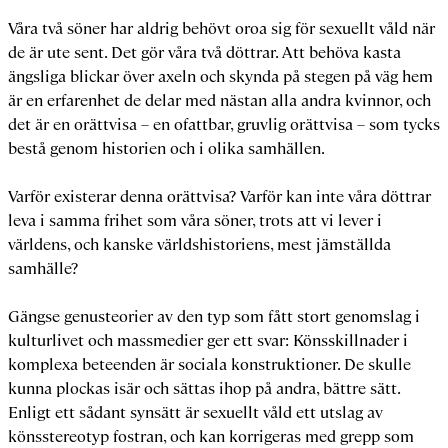
Våra två söner har aldrig behövt oroa sig för sexuellt våld när
de är ute sent. Det gör våra två döttrar. Att behöva kasta
ängsliga blickar över axeln och skynda på stegen på väg hem
är en erfarenhet de delar med nästan alla andra kvinnor, och
det är en orättvisa – en ofattbar, gruvlig orättvisa – som tycks
bestå genom historien och i olika samhällen.
Varför existerar denna orättvisa? Varför kan inte våra döttrar
leva i samma frihet som våra söner, trots att vi lever i
världens, och kanske världshistoriens, mest jämställda
samhälle?
Gängse genusteorier av den typ som fått stort genomslag i
kulturlivet och massmedier ger ett svar: Könsskillnader i
komplexa beteenden är sociala konstruktioner. De skulle
kunna plockas isär och sättas ihop på andra, bättre sätt.
Enligt ett sådant synsätt är sexuellt våld ett utslag av
könsstereotyp fostran, och kan korrigeras med grepp som