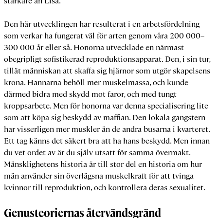
starkare än Lisa.
Den här utvecklingen har resulterat i en arbetsfördelning
som verkar ha fungerat väl för arten genom våra 200 000–
300 000 år eller så. Honorna utvecklade en närmast
obegripligt sofistikerad reproduktionsapparat. Den, i sin tur,
tillät människan att skaffa sig hjärnor som utgör skapelsens
krona. Hannarna behöll mer muskelmassa, och kunde
därmed bidra med skydd mot faror, och med tungt
kroppsarbete. Men för honorna var denna specialisering lite
som att köpa sig beskydd av maffian. Den lokala gangstern
har visserligen mer muskler än de andra busarna i kvarteret.
Ett tag känns det säkert bra att ha hans beskydd. Men innan
du vet ordet av är du själv utsatt för samma övermakt.
Mänsklighetens historia är till stor del en historia om hur
män använder sin överlägsna muskelkraft för att tvinga
kvinnor till reproduktion, och kontrollera deras sexualitet.
Genusteoriernas återvändsgränd