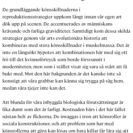
De grundläggande könsskillnaderna i
reproduktionsstrategier uppkom långt innan vår egen art
dök upp på scenen. De accentuerades av människans
krävande och farliga graviditeter. Samtidigt kom dessa skilda
strategier genom vår arts evolutionära historia att
kombineras med stora könsskillnader i muskelmassa. Det är
inte en långsökt hypotes att kombinationen bär med sig ett
frö till det kvinnoförtryck som borde försvunnit i
moderniteten, men som i stället visat sig vara så svårt att få
bukt med. Mot den här bakgrunden är det kanske inte så
konstigt att våra grabbar kan känna sig trygga på väg hem,
medan våra tjejer inte kan det.
Att blunda för våra inbyggda biologiska förutsättningar är
lika dumt som det är farligt. Kostnaden bärs i det här fallet
nästan helt av flickorna. De invaggas i tron att könsroller är
sociala konstruktioner, och att problem som har med
könsrollerna att göra kan lösas om bara killar får lära sig att