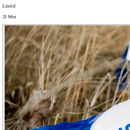
Lästid
21
Min