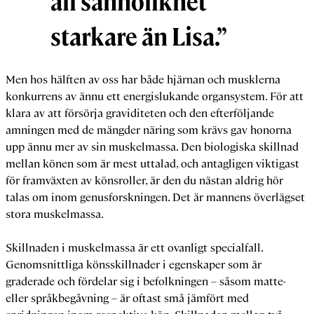
all sannolikhet
starkare än Lisa.”
Men hos hälften av oss har både hjärnan och musklerna
konkurrens av ännu ett energislukande organsystem. För att
klara av att försörja graviditeten och den efterföljande
amningen med de mängder näring som krävs gav honorna
upp ännu mer av sin muskelmassa. Den biologiska skillnad
mellan könen som är mest uttalad, och antagligen viktigast
för framväxten av könsroller, är den du nästan aldrig hör
talas om inom genusforskningen. Det är mannens överlägset
stora muskelmassa.
Skillnaden i muskelmassa är ett ovanligt specialfall.
Genomsnittliga könsskillnader i egenskaper som är
graderade och fördelar sig i befolkningen – såsom matte-
eller språkbegåvning – är oftast små jämfört med