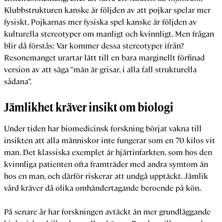
Klubbstrukturen kanske är följden av att pojkar spelar mer
fysiskt. Pojkarnas mer fysiska spel kanske är följden av
kulturella stereotyper om manligt och kvinnligt. Men frågan
blir då förstås: Var kommer dessa stereotyper ifrån?
Resonemanget urartar lätt till en bara marginellt förfinad
version av att säga ”män är grisar, i alla fall strukturella
sådana”.
Jämlikhet kräver insikt om biologi
Under tiden har biomedicinsk forskning börjat vakna till
insikten att alla människor inte fungerar som en 70 kilos vit
man. Det klassiska exemplet är hjärtinfarkten, som hos den
kvinnliga patienten ofta framträder med andra symtom än
hos en man, och därför riskerar att undgå upptäckt. Jämlik
vård kräver då olika omhändertagande beroende på kön.
På senare år har forskningen avtäckt än mer grundläggande