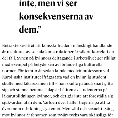
inte, men vi ser
konsekvenserna av
dem.”
Betraktelsesättet att könsskillnader i mänskligt handlande
är resultatet av sociala konstruktioner är säkert korrekt i en
del fall. Synen på kvinnors deltagande i arbetslivet ger rikligt
med exempel på betydelsen av föränderliga kulturella
normer. För femtio år sedan kunde medicinprofessorn vid
Karolinska Institutet ifrågasätta vad en kvinnlig student
skulle med läkarexamen till – hon skulle ju ändå snart gifta
sig och stanna hemma. I dag är hälften av studenterna på
läkarutbildningen kvinnor, och det går inte att föreställa sig
sjukvården utan dem. Världen över håller tjejerna på att ta
över inom utbildningssystemet. Men våld och sexuellt tvång
mot kvinnor är fenomen som tyvärr tycks vara okänsliga för