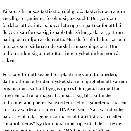
På kort sikt är sex faktiskt en dålig idé. Bakterier och andra
encelliga organismer förökar sig asexuellt. Det ger dem
fördelen att de inte behöver leta upp en partner för att bli
fler, och kan föröka sig i snabb takt så länge det är gott om
näring och miljön är den rätta. Men de förblir bakterier, och
inte ens som sådana är de särskilt anpassningsbara. Om
miljön ändrar sig är det oftast inte mycket de kan göra åt
saken.
Forskare tror att sexuell fortplantning vunnit i längden,
därför att den erbjuder mycket större möjligheter att variera
organismens sätt att byggas upp och fungera. Därmed får
arten en bättre förmåga att anpassa sig till skiftande
miljöomständigheter. Könscellerna, eller ”gameterna”, har en
kopia av vardera förälderns DNA-sekvens. När två individer
parar sig blandas genetiskt material från föräldrarna, eller
”rekombineras”. Nya kombinationer uppstår. I dessa testas
även de helt nya varianter av DNA-kod som på vägen