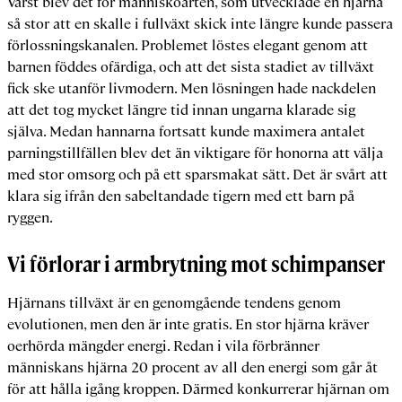
Värst blev det för människoarten, som utvecklade en hjärna
så stor att en skalle i fullväxt skick inte längre kunde passera
förlossningskanalen. Problemet löstes elegant genom att
barnen föddes ofärdiga, och att det sista stadiet av tillväxt
fick ske utanför livmodern. Men lösningen hade nackdelen
att det tog mycket längre tid innan ungarna klarade sig
själva. Medan hannarna fortsatt kunde maximera antalet
parningstillfällen blev det än viktigare för honorna att välja
med stor omsorg och på ett sparsmakat sätt. Det är svårt att
klara sig ifrån den sabeltandade tigern med ett barn på
ryggen.
Vi förlorar i armbrytning mot schimpanser
Hjärnans tillväxt är en genomgående tendens genom
evolutionen, men den är inte gratis. En stor hjärna kräver
oerhörda mängder energi. Redan i vila förbränner
människans hjärna 20 procent av all den energi som går åt
för att hålla igång kroppen. Därmed konkurrerar hjärnan om