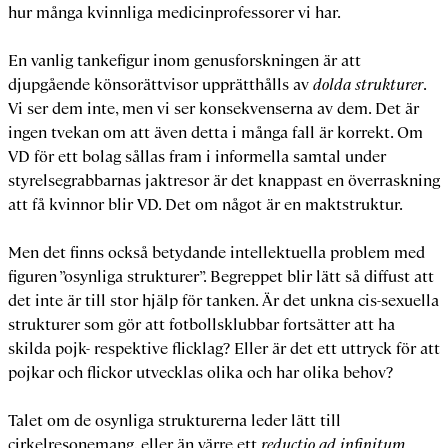
hur många kvinnliga medicinprofessorer vi har.
En vanlig tankefigur inom genusforskningen är att
djupgående könsorättvisor upprätthålls av
dolda strukturer
.
Vi ser dem inte, men vi ser konsekvenserna av dem. Det är
ingen tvekan om att även detta i många fall är korrekt. Om
VD för ett bolag sållas fram i informella samtal under
styrelsegrabbarnas jaktresor är det knappast en överraskning
att få kvinnor blir VD. Det om något är en maktstruktur.
Men det finns också betydande intellektuella problem med
figuren ”osynliga strukturer”. Begreppet blir lätt så diffust att
det inte är till stor hjälp för tanken. Är det unkna cis-sexuella
strukturer som gör att fotbollsklubbar fortsätter att ha
skilda pojk- respektive flicklag? Eller är det ett uttryck för att
pojkar och flickor utvecklas olika och har olika behov?
Talet om de osynliga strukturerna leder lätt till
cirkelresonemang, eller än värre ett
reductio ad infinitum
.