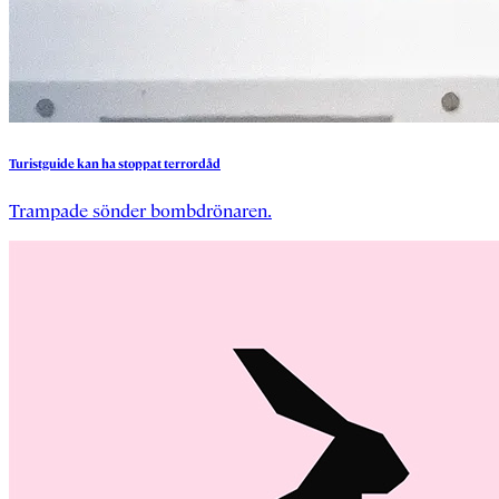
Turistguide
kan
ha
stoppat
terrordåd
Trampade sönder bombdrönaren.