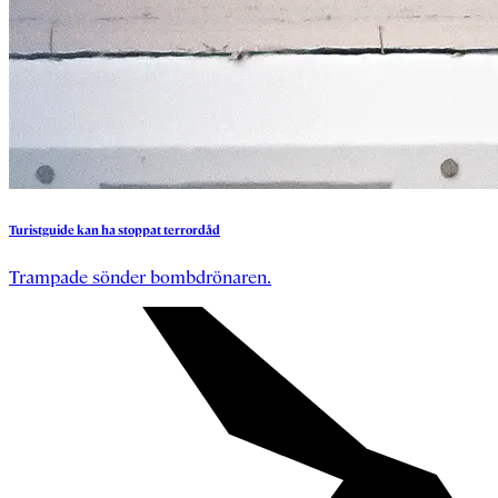
Turistguide
kan
ha
stoppat
terrordåd
Trampade sönder bombdrönaren.