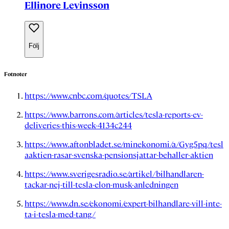
Ellinore Levinsson
Följ
Fotnoter
https://www.cnbc.com/quotes/TSLA
https://www.barrons.com/articles/tesla-reports-ev-
deliveries-this-week-4134c244
https://www.aftonbladet.se/minekonomi/a/Gyg5pq/tesl
aaktien-rasar-svenska-pensionsjattar-behaller-aktien
https://www.sverigesradio.se/artikel/bilhandlaren-
tackar-nej-till-tesla-elon-musk-anledningen
https://www.dn.se/ekonomi/expert-bilhandlare-vill-inte-
ta-i-tesla-med-tang/