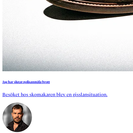
Jag
har
slutat
polisanmäla
brott
Besöket hos skomakaren blev en gisslansituation.