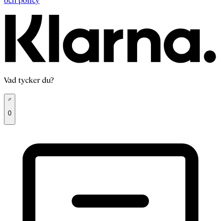
och policy
Vad tycker du?
0