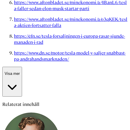
https://www.aftonbladet.se/minekonomi/a/4BanL6/tesl
a-faller-sedan-elon-musk-startar-parti
https://www.aftonbladet.se/minekonomi/a/o3qKEK/tesl
a-aktien-fortsatter-falla
https://efn.se/tesla-forsaljningen-i-europa-rasar-sjunde-
manaden-i-rad
https://www.dn.se/motor/tesla-model-y-saljer-snabbast-
pa-andrahandsmarknaden/
Visa mer
Relaterat innehåll