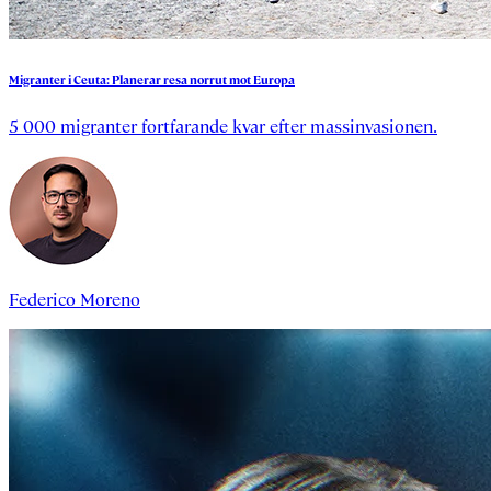
Migranter
i
Ceuta:
Planerar
resa
norrut
mot
Europa
5 000 migranter fortfarande kvar efter massinvasionen.
Federico Moreno