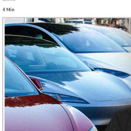
4
Min