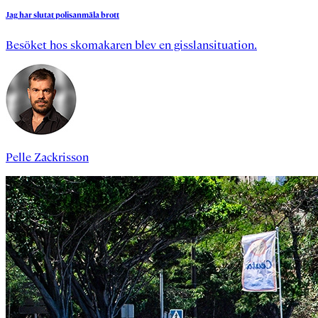
Jag
har
slutat
polisanmäla
brott
Besöket hos skomakaren blev en gisslansituation.
Pelle Zackrisson