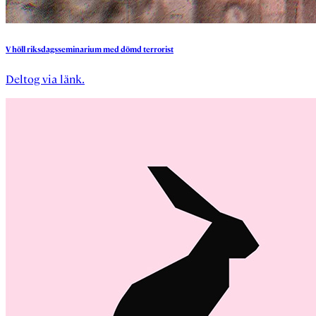
V
höll
riksdagsseminarium
med
dömd
terrorist
Deltog via länk.