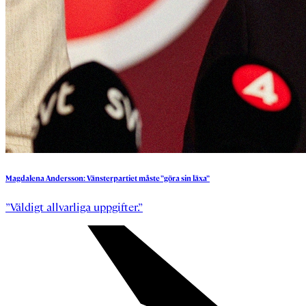
Magdalena
Andersson:
Vänsterpartiet
måste
”göra
sin
läxa”
”Väldigt allvarliga uppgifter.”