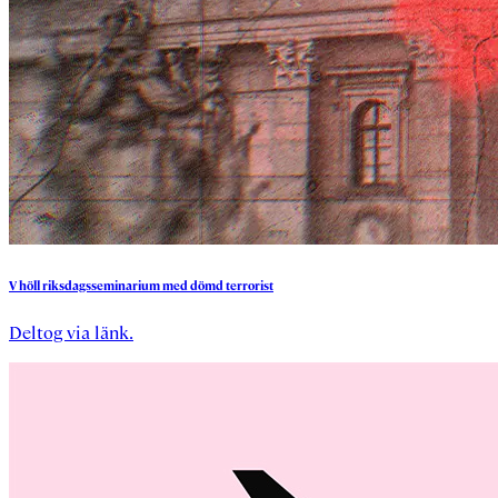
V
höll
riksdagsseminarium
med
dömd
terrorist
Deltog via länk.