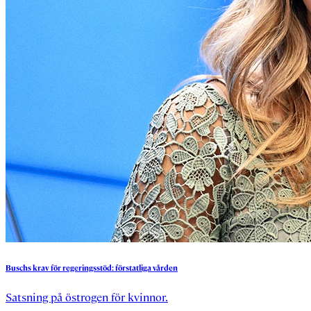
Buschs
krav
för
regeringsstöd:
förstatliga
vården
Satsning på östrogen för kvinnor.