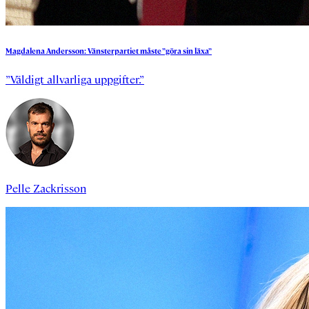
Magdalena
Andersson:
Vänsterpartiet
måste
”göra
sin
läxa”
”Väldigt allvarliga uppgifter.”
Pelle Zackrisson