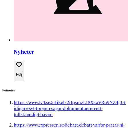
Nyheter
Följ
Fotnoter
https://www.tv4.se/artikel/2i1qsmzL18XswVRu9NZ4j3/t
idigare-svt-toppen-sagar-dokumentaeren-ett-
fullstaendigt-haveri
https://www.expressen.se/debatt/debatt-varfor-pratar-ni-