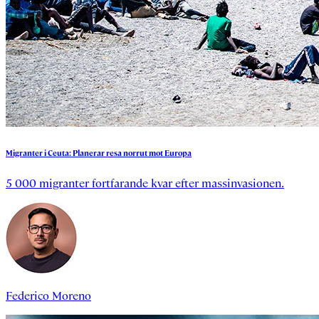
Migranter
i
Ceuta:
Planerar
resa
norrut
mot
Europa
5 000 migranter fortfarande kvar efter massinvasionen.
Federico Moreno