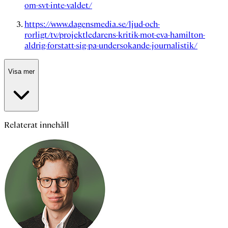
om-svt-inte-valdet/
https://www.dagensmedia.se/ljud-och-
rorligt/tv/projektledarens-kritik-mot-eva-hamilton-
aldrig-forstatt-sig-pa-undersokande-journalistik/
Visa mer
Relaterat innehåll