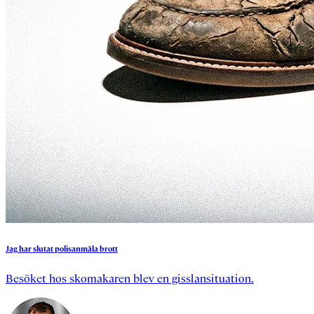
Jag
har
slutat
polisanmäla
brott
Besöket hos skomakaren blev en gisslansituation.