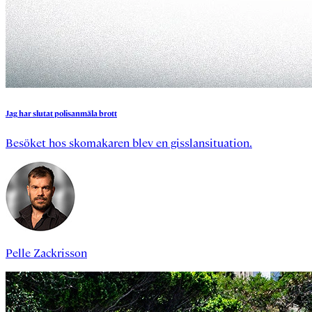
Jag
har
slutat
polisanmäla
brott
Besöket hos skomakaren blev en gisslansituation.
Pelle Zackrisson