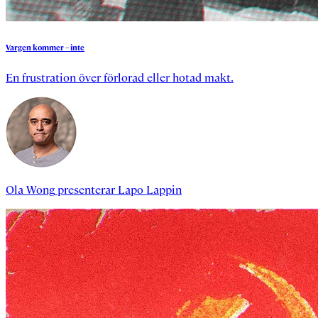
Vargen
kommer
–
inte
En frustration över förlorad eller hotad makt.
Ola Wong
presenterar
Lapo Lappin