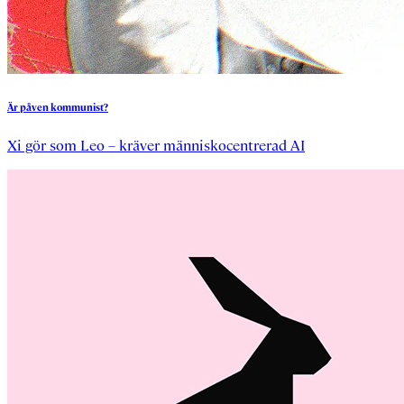
Är
påven
kommunist?
Xi gör som Leo – kräver människocentrerad AI