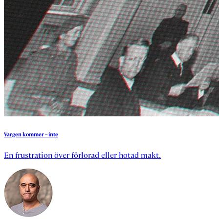
Vargen
kommer
–
inte
En frustration över förlorad eller hotad makt.