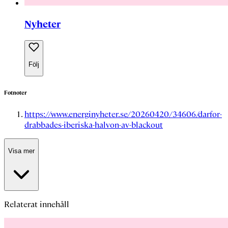
Nyheter
Följ
Fotnoter
https://www.energinyheter.se/20260420/34606/darfor-
drabbades-iberiska-halvon-av-blackout
Visa mer
Relaterat innehåll