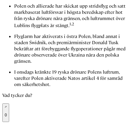
Polen och allierade har skickat upp stridsflyg och satt
markbaserat luftförsvar i högsta beredskap efter hot
från ryska drönare nära gränsen, och luftrummet över
1,2
Lublins flygplats är stängt.
Flyglarm har aktiverats i östra Polen, bland annat i
staden Świdnik, och premiärminister Donald Tusk
bekräftar att förebyggande flygoperationer pågår med
drönare observerade över Ukraina nära den polska
gränsen.
I onsdags kränkte 19 ryska drönare Polens luftrum,
varefter Polen aktiverade Natos artikel 4 för samråd
om säkerhetshot.
Vad tycker du?
0