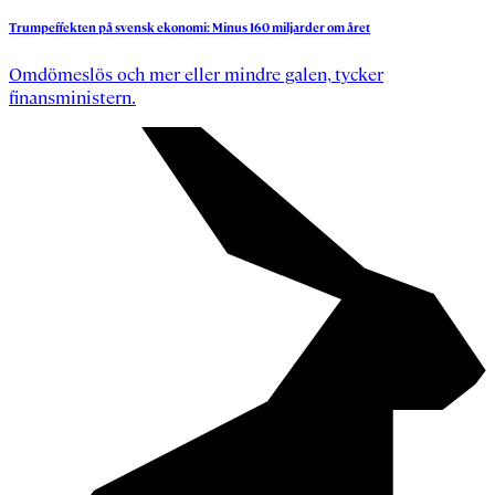
Trumpeffekten
på
svensk
ekonomi:
Minus
160
miljarder
om
året
Omdömeslös och mer eller mindre galen, tycker
finansministern.