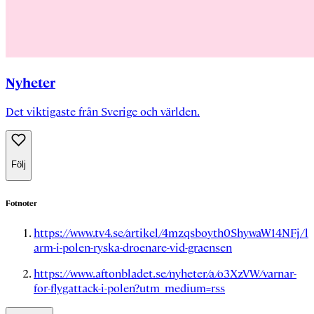
Nyheter
Det viktigaste från Sverige och världen.
Följ
Fotnoter
https://www.tv4.se/artikel/4mzqsboyth0ShywaW14NFj/l
arm-i-polen-ryska-droenare-vid-graensen
https://www.aftonbladet.se/nyheter/a/o3XzVW/varnar-
for-flygattack-i-polen?utm_medium=rss