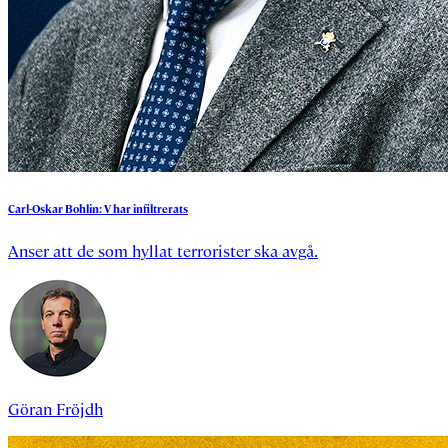
Carl-Oskar
Bohlin:
V
har
infiltrerats
Anser att de som hyllat terrorister ska avgå.
Göran Fröjdh