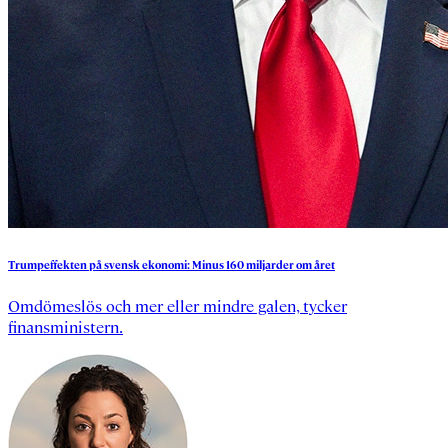
Trumpeffekten
på
svensk
ekonomi:
Minus
160
miljarder
om
året
Omdömeslös och mer eller mindre galen, tycker
finansministern.