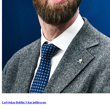
Carl-Oskar
Bohlin:
V
har
infiltrerats