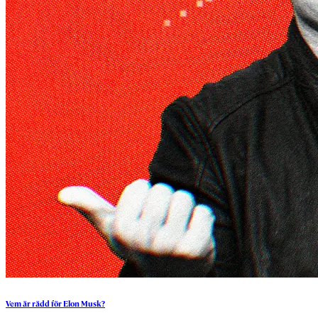
Vem
är
rädd
för
Elon
Musk?