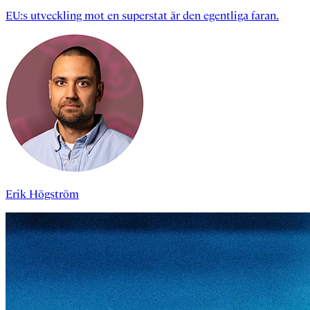
EU:s utveckling mot en superstat är den egentliga faran.
Erik Högström