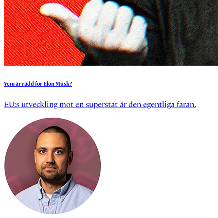
Vem
är
rädd
för
Elon
Musk?
EU:s utveckling mot en superstat är den egentliga faran.