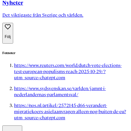
Nyheter
Det viktigaste från Sverige och världen.
Följ
Fotnoter
https://www.reuters.com/world/dutch-vote-elections-
test-european-populisms-reach-2025-10-29/?
utm_source=chatgpt.com
https://www.sydsvenskan.se/varlden/jamnt-i-
nederlandernas-parlamentsval/
https://nos.nl/artikel/2572145-d66-verandert-
migratiekoers-asielaanvragen-alleen-nog-buiten-de-eu?
utm_source=chatgpt.com