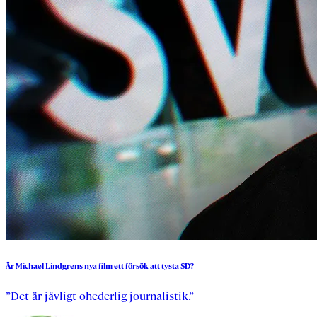
Är
Michael
Lindgrens
nya
film
ett
försök
att
tysta
SD?
”Det är jävligt ohederlig journalistik.”