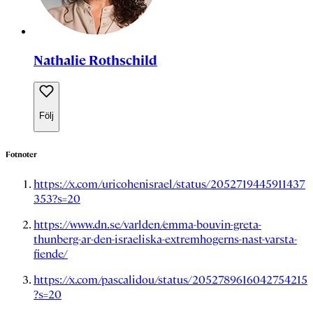
Nathalie Rothschild
Följ
Fotnoter
https://x.com/uricohenisrael/status/2052719445911437
353?s=20
https://www.dn.se/varlden/emma-bouvin-greta-
thunberg-ar-den-israeliska-extremhogerns-nast-varsta-
fiende/
https://x.com/pascalidou/status/2052789616042754215
?s=20