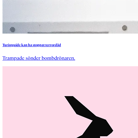
Turistguide
kan
ha
stoppat
terrordåd
Trampade sönder bombdrönaren.