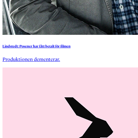
Lindstedt:
Posener
har
fått
betalt
för
filmen
Produktionen dementerar.