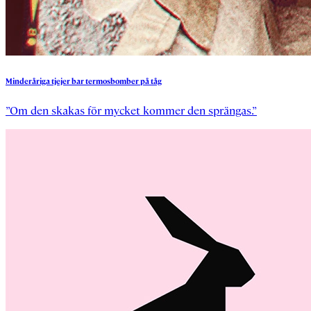
Minderåriga
tjejer
bar
termosbomber
på
tåg
”Om den skakas för mycket kommer den sprängas.”