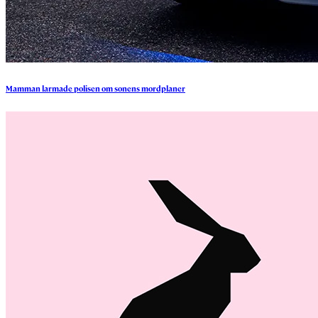
Mamman
larmade
polisen
om
sonens
mordplaner