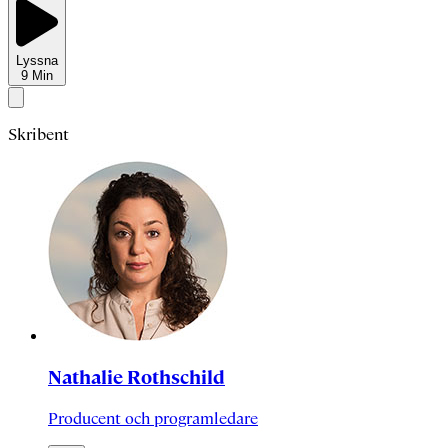
Lyssna
9
Min
Skribent
Nathalie Rothschild
Producent och programledare