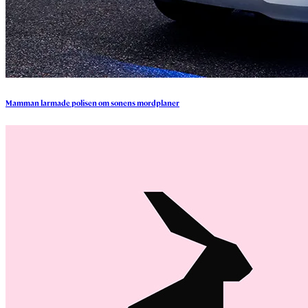
Mamman
larmade
polisen
om
sonens
mordplaner