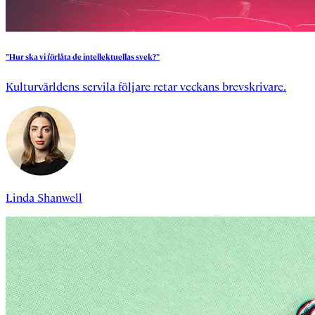
”Hur
ska
vi
förlåta
de
intellektuellas
svek?”
Kulturvärldens servila följare retar veckans brevskrivare.
Linda Shanwell