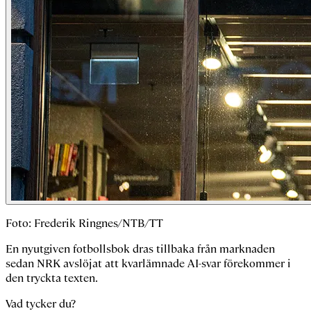
Foto: Frederik Ringnes/NTB/TT
En nyutgiven fotbollsbok dras tillbaka från marknaden
sedan NRK avslöjat att kvarlämnade AI-svar förekommer i
den tryckta texten.
Vad tycker du?