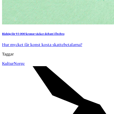
Rishög
för
93
000
kronor
väcker
debatt
i
Örebro
Hur mycket får konst kosta skattebetalarna?
Taggar
Kultur
Norge