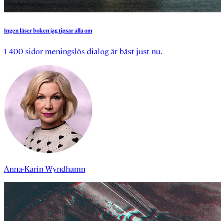
Ingen
läser
boken
jag
tipsar
alla
om
1 400 sidor meningslös dialog är bäst just nu.
Anna-Karin Wyndhamn