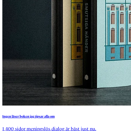
Ingen
läser
boken
jag
tipsar
alla
om
1 400 sidor meningslös dialog är bäst just nu.