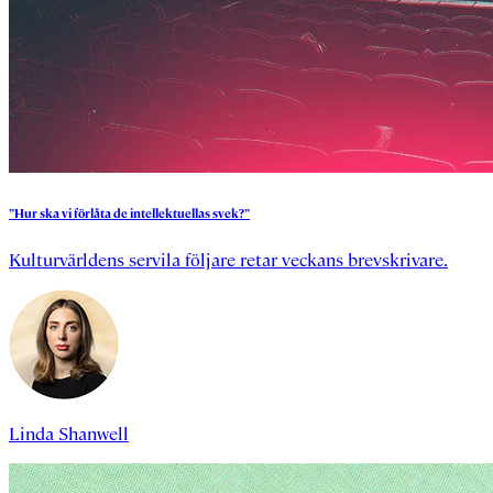
”Hur
ska
vi
förlåta
de
intellektuellas
svek?”
Kulturvärldens servila följare retar veckans brevskrivare.
Linda Shanwell