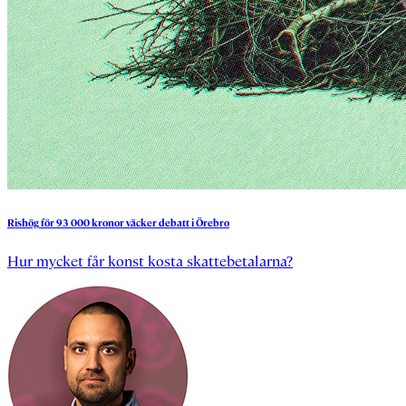
Rishög
för
93
000
kronor
väcker
debatt
i
Örebro
Hur mycket får konst kosta skattebetalarna?