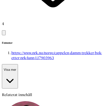
4
Fotnoter
https://www.nrk.no/norge/cappelen-damm-trekker-bok-
etter-nrk-funn-1.17903963
Visa mer
Relaterat innehåll