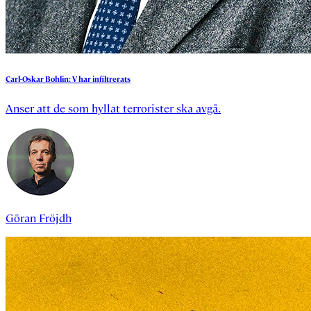
Carl-Oskar
Bohlin:
V
har
infiltrerats
Anser att de som hyllat terrorister ska avgå.
Göran Fröjdh