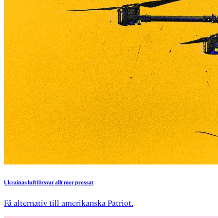
Ukrainas
luftförsvar
allt
mer
pressat
Få alternativ till amerikanska Patriot.