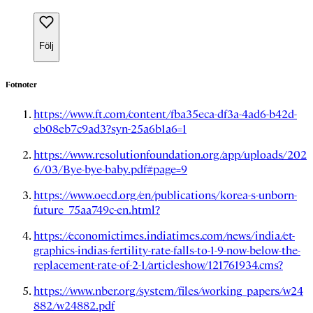
Följ
Fotnoter
https://www.ft.com/content/fba35eca-df3a-4ad6-b42d-
eb08eb7c9ad3?syn-25a6b1a6=1
https://www.resolutionfoundation.org/app/uploads/202
6/03/Bye-bye-baby.pdf#page=9
https://www.oecd.org/en/publications/korea-s-unborn-
future_75aa749c-en.html?
https://economictimes.indiatimes.com/news/india/et-
graphics-indias-fertility-rate-falls-to-1-9-now-below-the-
replacement-rate-of-2-1/articleshow/121761934.cms?
https://www.nber.org/system/files/working_papers/w24
882/w24882.pdf