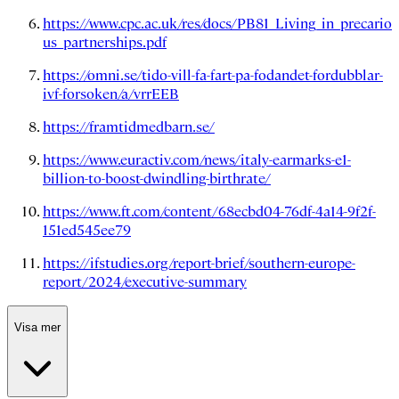
https://www.cpc.ac.uk/res/docs/PB81_Living_in_precario
us_partnerships.pdf
https://omni.se/tido-vill-fa-fart-pa-fodandet-fordubblar-
ivf-forsoken/a/vrrEEB
https://framtidmedbarn.se/
https://www.euractiv.com/news/italy-earmarks-e1-
billion-to-boost-dwindling-birthrate/
https://www.ft.com/content/68ecbd04-76df-4a14-9f2f-
151ed545ee79
https://ifstudies.org/report-brief/southern-europe-
report/2024/executive-summary
Visa mer