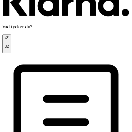
Vad tycker du?
32