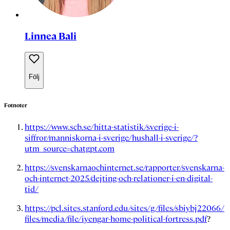
Linnea Bali
Följ
Fotnoter
https://www.scb.se/hitta-statistik/sverige-i-
siffror/manniskorna-i-sverige/hushall-i-sverige/?
utm_source=chatgpt.com
https://svenskarnaochinternet.se/rapporter/svenskarna-
och-internet-2025/dejting-och-relationer-i-en-digital-
tid/
https://pcl.sites.stanford.edu/sites/g/files/sbiybj22066/
files/media/file/iyengar-home-political-fortress.pdf
?