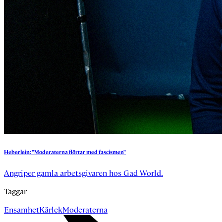
Heberlein:
”Moderaterna
flörtar
med
fascismen”
Angriper gamla arbetsgivaren hos Gad World.
Taggar
Ensamhet
Kärlek
Moderaterna