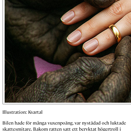
Illustration: Kvartal
Bilen hade för många vuxenpoäng, var nystädad och luktade
skattesmitare. Bakom ratten satt ett beryktat högertroll i