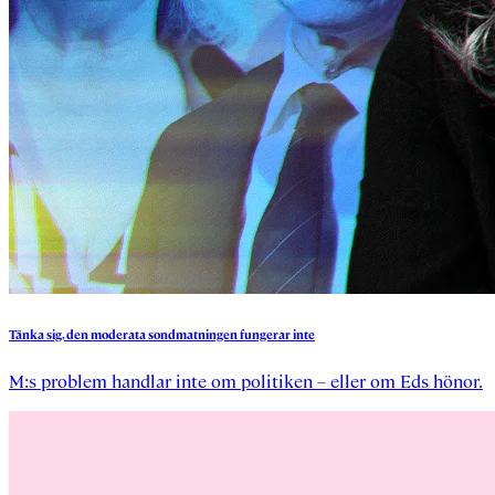
Tänka
sig,
den
moderata
sondmatningen
fungerar
inte
M:s problem handlar inte om politiken – eller om Eds hönor.