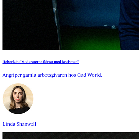
Heberlein:
”Moderaterna
flörtar
med
fascismen”
Angriper gamla arbetsgivaren hos Gad World.
Linda Shanwell