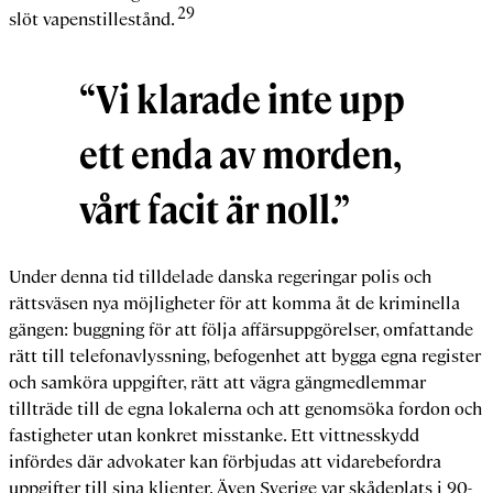
29
slöt vapenstillestånd.
“Vi klarade inte upp
ett enda av morden,
vårt facit är noll.”
Under denna tid tilldelade danska regeringar polis och
rättsväsen nya möjligheter för att komma åt de kriminella
gängen: buggning för att följa affärsuppgörelser, omfattande
rätt till telefonavlyssning, befogenhet att bygga egna register
och samköra uppgifter, rätt att vägra gängmedlemmar
tillträde till de egna lokalerna och att genomsöka fordon och
fastigheter utan konkret misstanke. Ett vittnesskydd
infördes där advokater kan förbjudas att vidarebefordra
uppgifter till sina klienter. Även Sverige var skådeplats i 90-