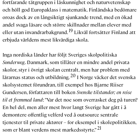
fortfarande tätgruppen i läskunnighet och naturvetenskap
och höll god Europaklass i matematik. Finländska bedömare
oroas dock av en långsiktigt sjunkande trend, med en ökad
andel svaga läsare och större skillnader mellan elever med
19
eller utan invandrarbakgrund.
Likväl fortsätter Finland att
erbjuda världens mest likvärdiga skola.
Inga nordiska länder har följt Sveriges skolpolitiska
Sonderweg
. Danmark, som tillåter en mindre andel privata
skolor, styr i övrigt skolan centralt, men har problem med
20
lärarnas status och utbildning.
I Norge väcker det svenska
skolsystemet förundran, till exempel hos Bjarne Riiser
Gundersen, författaren till boken
Svenske tilstander; en reise
til et fremmed land
: ”Var det noe som overrasket deg på turen?
En hel del, men aller mest hvor langt Sverige har gått i å
demontere offentlig velferd ved å outsource sentrale
tjenester til private aktører – for eksempel i skolepolitikken,
21
som er blant verdens mest markedsstyrte.”