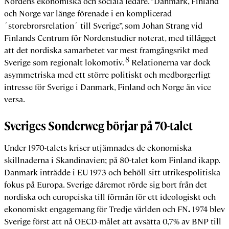
Nordens ekonomiska och sociala ledare. ”Danmark, Finland
och Norge var länge förenade i en komplicerad
´storebrorsrelation´ till Sverige”, som Johan Strang vid
Finlands Centrum för Nordenstudier noterat, med tillägget
att det nordiska samarbetet var mest framgångsrikt med
8
Sverige som regionalt lokomotiv.
Relationerna var dock
asymmetriska med ett större politiskt och medborgerligt
intresse för Sverige i Danmark, Finland och Norge än vice
versa.
Sveriges Sonderweg börjar på 70-talet
Under 1970-talets kriser utjämnades de ekonomiska
skillnaderna i Skandinavien; på 80-talet kom Finland ikapp.
Danmark inträdde i EU 1973 och behöll sitt utrikespolitiska
fokus på Europa. Sverige däremot rörde sig bort från det
nordiska och europeiska till förmån för ett ideologiskt och
ekonomiskt engagemang för Tredje världen och FN
.
1974 blev
Sverige först att nå OECD-målet att avsätta 0,7% av BNP till