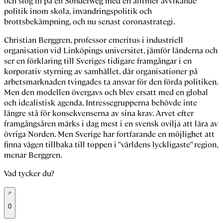
och slog in på en
Sonderweg
med en alltmer avvikande
politik
inom skola, invandringspolitik och
brottsbekämpning, och nu senast coronastrategi.
Christian Berggren, professor emeritus i industriell
organisation vid Linköpings universitet, jämför länderna och
ser en förklaring till Sveriges tidigare framgångar i en
korporativ styrning av samhället, där organisationer på
arbetsmarknaden tvingades ta ansvar för den förda politiken.
Men den modellen övergavs och blev ersatt med en global
och idealistisk agenda. Intressegrupperna behövde inte
längre stå för konsekvenserna av sina krav. Arvet efter
framgångsåren märks i dag mest i en svensk ovilja att
lära
av
övriga Norden. Men Sverige har fortfarande en möjlighet att
finna vägen tillbaka till toppen i
”världens lyckligaste” region,
menar Berggren.
Vad tycker du?
0