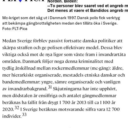
Mc-kriget som det såg ut i Danmark 1997. Dansk polis fick verktyg
att bekämpa gängbrottsligheten medan den tilläts öka i Sverige.
Foto: FLT-Pica
Medan Sverige förblev passivt fortsatte danska politiker att
skärpa straffen och ge polisen effektivare medel. Dessa blev
viktiga också mot de nya ligor som växte fram i invandrartäta
områden. Danmark följer noga denna kriminalitet med
tydlig åtskillnad mellan rockermedlemmar (mc-gäng): äldre,
mer hierarkiskt organiserade, mestadels etniska danskar och
bandemedlemmar: yngre, sämre organiserade och vanligen
31
av invandrarbakgrund.
Skjutningarna har inte upphört,
men dödstalen är ensiffriga och antalet gängmedlemmar
beräknas ha fallit från drygt 1 700 år 2013 till ca 1 100 år
32
2020.
I Sverige beräknas motsvarande siffra vara 12 700
33
individer.