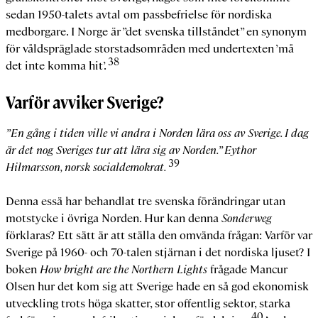
sedan 1950-talets avtal om passbefrielse för nordiska
medborgare. I Norge är ”det svenska tillståndet” en synonym
för våldspräglade storstadsområden med undertexten ’må
38
det inte komma hit’.
Varför avviker Sverige?
”En gång i tiden ville vi andra i Norden lära oss av Sverige. I dag
är det nog Sveriges tur att lära sig av Norden.” Eythor
39
Hilmarsson, norsk socialdemokrat.
Denna essä har behandlat tre svenska förändringar utan
motstycke i övriga Norden. Hur kan denna
Sonderweg
förklaras? Ett sätt är att ställa den omvända frågan: Varför var
Sverige på 1960- och 70-talen stjärnan i det nordiska ljuset? I
boken
How bright are the Northern Lights
frågade Mancur
Olsen hur det kom sig att Sverige hade en så god ekonomisk
utveckling trots höga skatter, stor offentlig sektor, starka
40