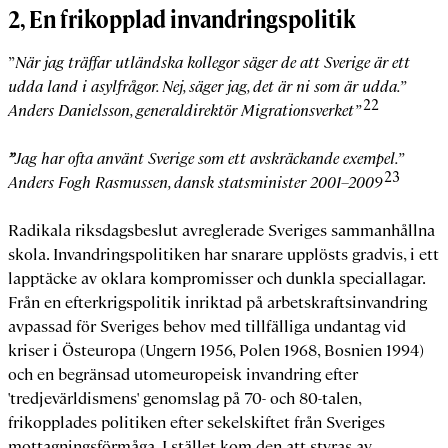
2, En frikopplad invandringspolitik
”
När jag träffar utländska kollegor säger de att Sverige är ett
udda land i asylfrågor. Nej, säger jag, det är ni som är udda.”
22
Anders Danielsson, generaldirektör Migrationsverket”
”
Jag har ofta använt Sverige som ett avskräckande exempel.
”
23
Anders Fogh Rasmussen, dansk statsminister 2001–2009
Radikala riksdagsbeslut avreglerade Sveriges sammanhållna
skola. Invandringspolitiken har snarare upplösts gradvis, i ett
lapptäcke av oklara kompromisser och dunkla speciallagar.
Från en efterkrigspolitik inriktad på arbetskraftsinvandring
avpassad för Sveriges behov med tillfälliga undantag vid
kriser i Östeuropa (Ungern 1956, Polen 1968, Bosnien 1994)
och en begränsad utomeuropeisk invandring efter
'tredjevärldismens' genomslag på 70- och 80-talen,
frikopplades politiken efter sekelskiftet från Sveriges
mottagningsförmåga. I stället kom den att styras av