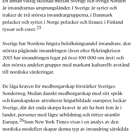
En annan viktig skillnad mellan Sverige och övriga Norden
är invandrarnas ursprungsländer. I Sverige är syrier och
irakier de två största invandrargrupperna, i Danmark
polacker och syrier, i Norge polacker och litauer, i Finland
25
ryssar och ester.
Sverige har Nordens högsta befolkningsandel invandrare, den
största pågående invandringen (även efter flyktingkrisen
2015 har invandringen legat på över 100 000 om året) och
den största andelen grupper med markant kulturellt avstånd
till nordiska värderingar.
De låga kraven för medborgarskap förstärker Sveriges
Sonderweg. Medan danskt medborgarskap med sitt språk-
och kunskapskrav attraherar högutbildade européer, lockar
Sverige, där det enda skarpa kravet är att ha bott fem år i
landet, personer med lägre utbildning och rötter utanför
26
Europa.
Som New York Times visar i en analys av den
nordiska modellen skapar denna typ av invandring särskilda