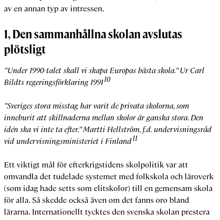
av en annan typ av intressen.
1, Den sammanhållna skolan avslutas
plötsligt
”Under 1990-talet skall vi skapa Europas bästa skola.” Ur Carl
10
Bildts regeringsförklaring 1991
”Sveriges stora misstag har varit de privata skolorna, som
inneburit att skillnaderna mellan skolor är ganska stora. Den
idén ska vi inte ta efter.” Martti Hellström, f.d. undervisningsråd
11
vid undervisningsministeriet i Finland
Ett viktigt mål för efterkrigstidens skolpolitik var att
omvandla det tudelade systemet med folkskola och läroverk
(som idag hade setts som elitskolor) till en gemensam skola
för alla. Så skedde också även om det fanns oro bland
lärarna. Internationellt tycktes den svenska skolan prestera