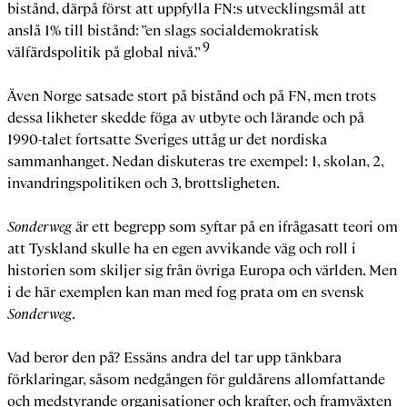
bistånd, därpå först att uppfylla FN:s utvecklingsmål att
anslå 1% till bistånd: ”en slags socialdemokratisk
9
välfärdspolitik på global nivå.”
Även Norge satsade stort på bistånd och på FN, men trots
dessa likheter skedde föga av utbyte och lärande och på
1990-talet fortsatte Sveriges uttåg ur det nordiska
sammanhanget. Nedan diskuteras tre exempel: 1, skolan, 2,
invandringspolitiken och 3, brottsligheten.
Sonderweg
är ett begrepp som syftar på en ifrågasatt teori om
att Tyskland skulle ha en egen avvikande väg och roll i
historien som skiljer sig från övriga Europa och världen. Men
i de här exemplen kan man med fog prata om en svensk
Sonderweg
.
Vad beror den på? Essäns andra del tar upp tänkbara
förklaringar, såsom nedgången för guldårens allomfattande
och medstyrande organisationer och krafter, och framväxten