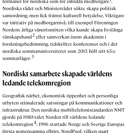
förmåner för nordiska som för infödda medborgare
.
Nordiska rådet och Ministerrådet sökte skapa politisk
samordning, men fick främst kulturell betydelse. Viktigare
var initiativ på medborgarnivå, till exempel Föreningen
Nordens årliga vänortsmöten vilka kunde skapa livslånga
2
vänskapsband
eller samverkan inom akademin i
forskningsbedömning, tidskrifter, konferenser och i det
nordiska sommaruniversitetet som 2015 höll sitt 65:e
3
sommarläger.
Nordiskt samarbete skapade världens
ledande telekomregion
Geografisk närhet, ekonomisk öppenhet och personliga
utbyten stimulerade satsningar på kommunikationer och
infrastruktur. Den nordiska mobiltelefonistandarden NMT
gjorde på 1980-talet Norden till världens ledande
4
telekomregion
; 1996 startade Norge och Sverige Europas
första gemensamma elbörs, NordPool, vilken snart