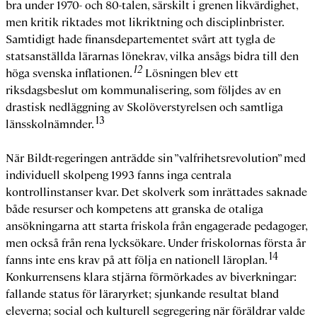
bra under 1970- och 80-talen, särskilt i grenen likvärdighet,
men kritik riktades mot likriktning och disciplinbrister.
Samtidigt hade finansdepartementet svårt att tygla de
statsanställda lärarnas lönekrav, vilka ansågs bidra till den
12
höga svenska inflationen.
Lösningen blev ett
riksdagsbeslut om kommunalisering, som följdes av en
drastisk nedläggning av Skolöverstyrelsen och samtliga
13
länsskolnämnder.
När Bildt-regeringen anträdde sin ”valfrihetsrevolution” med
individuell skolpeng 1993 fanns inga centrala
kontrollinstanser kvar. Det skolverk som inrättades saknade
både resurser och kompetens att granska de otaliga
ansökningarna att starta friskola från engagerade pedagoger,
men också från rena lycksökare. Under friskolornas första år
14
fanns inte ens krav på att följa en nationell läroplan.
Konkurrensens klara stjärna förmörkades av biverkningar:
fallande status för läraryrket; sjunkande resultat bland
eleverna; social och kulturell segregering när föräldrar valde