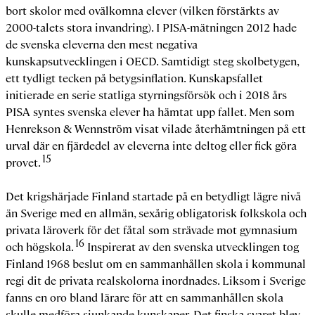
bort skolor med ovälkomna elever (vilken förstärkts av
2000-talets stora invandring). I PISA-mätningen 2012 hade
de svenska eleverna den mest negativa
kunskapsutvecklingen i OECD. Samtidigt steg skolbetygen,
ett tydligt tecken på betygsinflation. Kunskapsfallet
initierade en serie statliga styrningsförsök och i 2018 års
PISA syntes svenska elever ha hämtat upp fallet. Men som
Henrekson & Wennström visat vilade återhämtningen på ett
urval där en fjärdedel av eleverna inte deltog eller fick göra
15
provet.
Det krigshärjade Finland startade på en betydligt lägre nivå
än Sverige med en allmän, sexårig obligatorisk folkskola och
privata läroverk för det fåtal som strävade mot gymnasium
16
och högskola.
Inspirerat av den svenska utvecklingen tog
Finland 1968 beslut om en sammanhållen skola i kommunal
regi dit de privata realskolorna inordnades. Liksom i Sverige
fanns en oro bland lärare för att en sammanhållen skola
skulle medföra sjunkande kunskaper. Det finska svaret blev