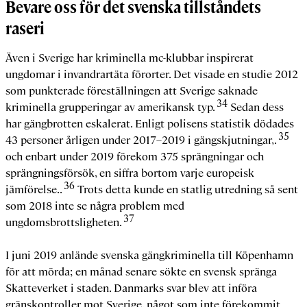
Bevare oss för det svenska tillståndets
raseri
Även i Sverige har kriminella mc-klubbar inspirerat
ungdomar i invandrartäta förorter. Det visade en studie 2012
som punkterade föreställningen att Sverige saknade
34
kriminella grupperingar av amerikansk typ.
Sedan dess
har gängbrotten eskalerat. Enligt polisens statistik dödades
35
43 personer årligen under 2017–2019 i gängskjutningar,.
och enbart under 2019 förekom 375 sprängningar och
sprängningsförsök, en siffra bortom varje europeisk
36
jämförelse..
Trots detta kunde en statlig utredning så sent
som 2018 inte se några problem med
37
ungdomsbrottsligheten.
I juni 2019 anlände svenska gängkriminella till Köpenhamn
för att mörda; en månad senare sökte en svensk spränga
Skatteverket i staden. Danmarks svar blev att införa
gränskontroller mot Sverige, något som inte förekommit