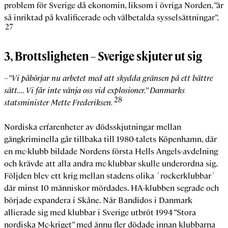
problem för Sverige då ekonomin, liksom i övriga Norden, ”är
så inriktad på kvalificerade och välbetalda sysselsättningar”.
27
3, Brottsligheten – Sverige skjuter ut sig
–”Vi påbörjar nu arbetet med att skydda gränsen på ett bättre
sätt…. Vi får inte vänja oss vid explosioner.” Danmarks
28
statsminister Mette Frederiksen.
Nordiska erfarenheter av dödsskjutningar mellan
gängkriminella går tillbaka till 1980-talets Köpenhamn, där
en mc-klubb bildade Nordens första Hells Angels-avdelning
och krävde att alla andra mc-klubbar skulle underordna sig.
Följden blev ett krig mellan stadens olika ´rockerklubbar´
där minst 10 människor mördades. HA-klubben segrade och
började expandera i Skåne. När Bandidos i Danmark
allierade sig med klubbar i Sverige utbröt 1994 ”Stora
nordiska Mc-kriget” med ännu fler dödade innan klubbarna