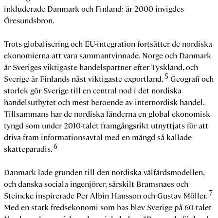
inkluderade Danmark och Finland; år 2000 invigdes
Öresundsbron.
Trots globalisering och EU-integration fortsätter de nordiska
ekonomierna att vara sammantvinnade. Norge och Danmark
är Sveriges viktigaste handelspartner efter Tyskland, och
5
Sverige är Finlands näst viktigaste exportland.
Geografi och
storlek gör Sverige till en central nod i det nordiska
handelsutbytet och mest beroende av internordisk handel.
Tillsammans har de nordiska länderna en global ekonomisk
tyngd som under 2010-talet framgångsrikt utnyttjats för att
driva fram informationsavtal med en mängd så kallade
6
skatteparadis.
Danmark lade grunden till den nordiska välfärdsmodellen,
och danska sociala ingenjörer, särskilt Bramsnaes och
7
Steincke inspirerade Per Albin Hansson och Gustav Möller.
Med en stark fredsekonomi som bas blev Sverige på 60-talet