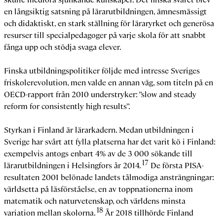
en långsiktig satsning på lärarutbildningen, ämnesmässigt
och didaktiskt, en stark ställning för läraryrket och generösa
resurser till specialpedagoger på varje skola för att snabbt
fånga upp och stödja svaga elever.
Finska utbildningspolitiker följde med intresse Sveriges
friskolerevolution, men valde en annan väg, som titeln på en
OECD-rapport från 2010 understryker: ”slow and steady
reform for consistently high results”.
Styrkan i Finland är lärarkadern. Medan utbildningen i
Sverige har svårt att fylla platserna har det varit kö i Finland:
exempelvis antogs enbart 4% av de 3 000 sökande till
17
lärarutbildningen i Helsingfors år 2014.
De första PISA-
resultaten 2001 belönade landets tålmodiga ansträngningar:
världsetta på läsförståelse, en av toppnationerna inom
matematik och naturvetenskap, och världens minsta
18
variation mellan skolorna.
År 2018 tillhörde Finland