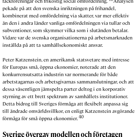
fackföreningar och frikostig social omfördelning.
Analysen
pekade på att den svenska inriktningen på frihandel,
kombinerat med omfördelning via skatter, var mer effektiv
än den i andra länder vanliga omfördelningen via tullar och
subventioner, som skymmer vilka som i slutänden betalar.
Vidare var de svenska organisationerna på arbetsmarknaden
inställda på att ta samhällsekonomiskt ansvar.
Peter Katzenstein, en amerikansk statsvetare med intresse
för Europas små, öppna ekonomier, noterade att den
konkurrensutsatta industrin var normerande för både
arbetstagarnas och arbetsgivarnas sammanslutningar, och att
dessa väsentligen jämspelta parter deltog i en korporativ
styrning av ett brett spektrum av samhällets institutioner.
Detta bidrog till Sveriges förmåga att flexibelt anpassa sig
till ändrade omvärldsvillkor, en enligt Katzenstein avgörande
40
förmåga för små öppna ekonomier.
Sverige övergav modellen och företagen