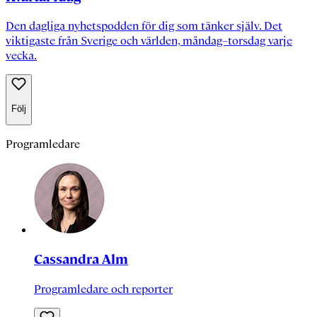
Den dagliga nyhetspodden för dig som tänker själv. Det
viktigaste från Sverige och världen, måndag–torsdag varje
vecka.
Följ
Programledare
Cassandra Alm
Programledare och reporter