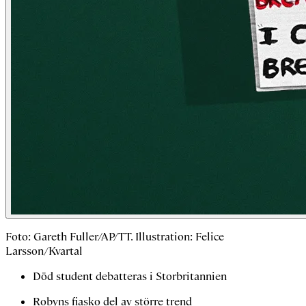
Foto: Gareth Fuller/AP/TT. Illustration: Felice
Larsson/Kvartal
Död student debatteras i Storbritannien
Robyns fiasko del av större trend