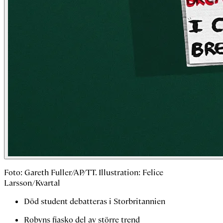
Foto: Gareth Fuller/AP/TT. Illustration: Felice
Larsson/Kvartal
Död student debatteras i Storbritannien
Robyns fiasko del av större trend