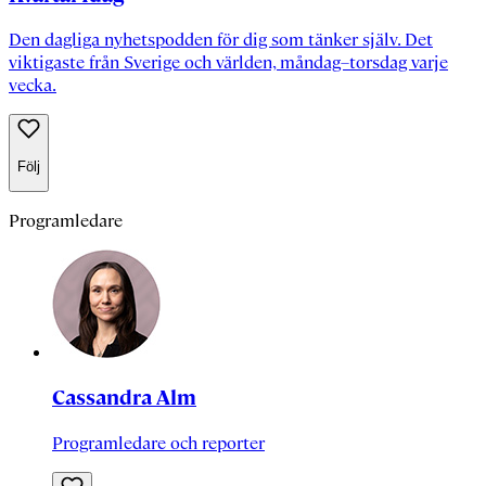
Den dagliga nyhetspodden för dig som tänker själv. Det
viktigaste från Sverige och världen, måndag–torsdag varje
vecka.
Följ
Programledare
Cassandra Alm
Programledare och reporter