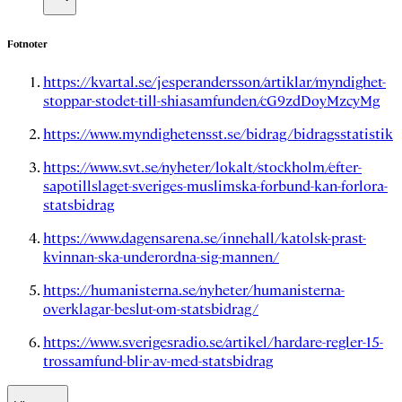
Fotnoter
https://kvartal.se/jesperandersson/artiklar/myndighet-
stoppar-stodet-till-shiasamfunden/cG9zdDoyMzcyMg
https://www.myndighetensst.se/bidrag/bidragsstatistik
https://www.svt.se/nyheter/lokalt/stockholm/efter-
sapotillslaget-sveriges-muslimska-forbund-kan-forlora-
statsbidrag
https://www.dagensarena.se/innehall/katolsk-prast-
kvinnan-ska-underordna-sig-mannen/
https://humanisterna.se/nyheter/humanisterna-
overklagar-beslut-om-statsbidrag/
https://www.sverigesradio.se/artikel/hardare-regler-15-
trossamfund-blir-av-med-statsbidrag