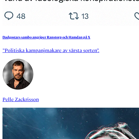
Dadgostars
sambo
angriper
Ranstorp
och
Hamdan
på
X
”Politiska kampanjmakare av värsta sorten”.
Pelle Zackrisson