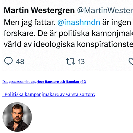
Dadgostars
sambo
angriper
Ranstorp
och
Hamdan
på
X
”Politiska kampanjmakare av värsta sorten”.