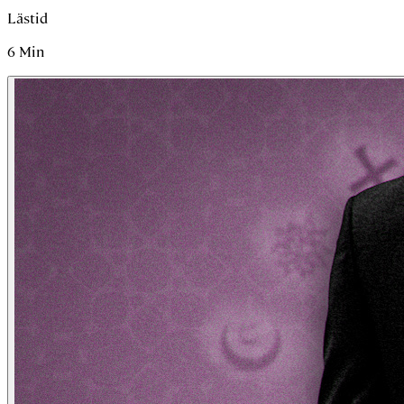
Lästid
6
Min