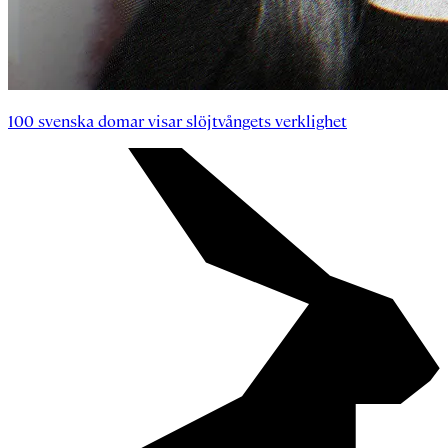
100 svenska domar visar slöjtvångets verklighet