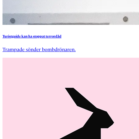
Turistguide
kan
ha
stoppat
terrordåd
Trampade sönder bombdrönaren.