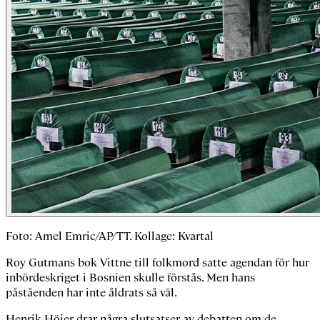
Foto: Amel Emric/AP/TT. Kollage: Kvartal
Roy Gutmans bok
Vittne till folkmord
satte agendan för hur
inbördeskriget i Bosnien skulle förstås. Men hans
påståenden har inte åldrats så väl.
Henrik Höjer drar några slutsatser av debatten om de