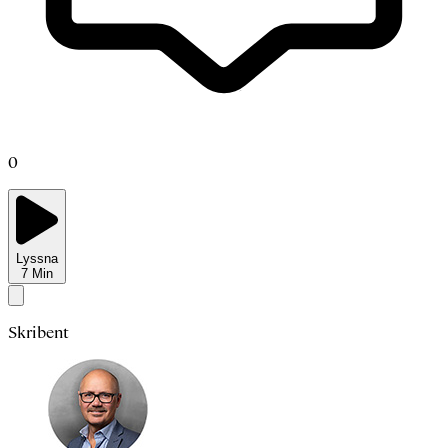
0
Lyssna
7
Min
Skribent