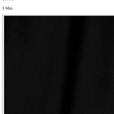
3
Min