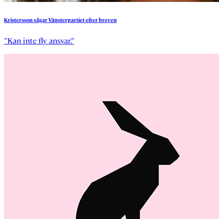
Kristersson
sågar
Vänsterpartiet
efter
breven
”Kan inte fly ansvar.”