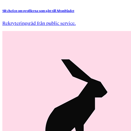
SR-chefen
om
profilerna
som
gått
till
Aftonbladet
Rekryteringsräd från public service.