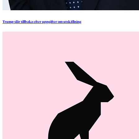
Trump
slår
tillbaka
efter
uppgifter
om
utskällning