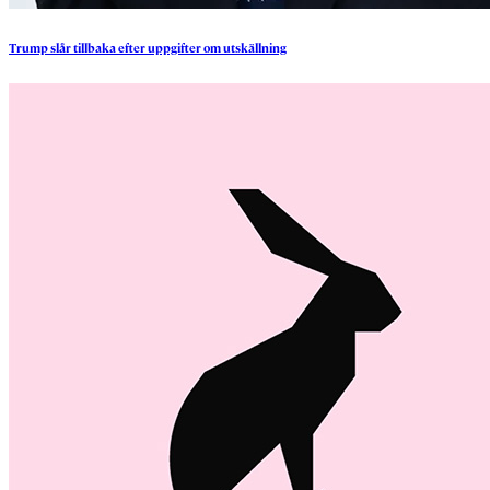
Trump
slår
tillbaka
efter
uppgifter
om
utskällning