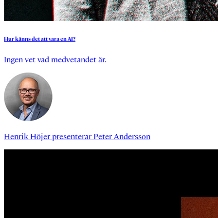
Hur
känns
det
att
vara
en
AI?
Ingen vet vad medvetandet är.
Henrik Höjer
presenterar
Peter Andersson