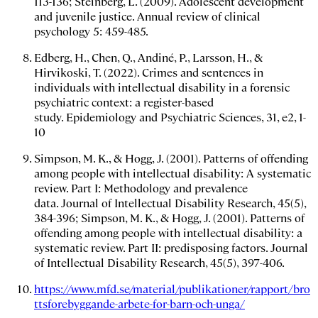
113-136; Steinberg, L. (2009). Adolescent development
and juvenile justice.
Annual review of clinical
psychology
5: 459-485.
Edberg, H., Chen, Q., Andiné, P., Larsson, H., &
Hirvikoski, T. (2022). Crimes and sentences in
individuals with intellectual disability in a forensic
psychiatric context: a register-based
study.
Epidemiology and Psychiatric Sciences
,
31
, e2, 1-
10
Simpson, M. K., & Hogg, J. (2001). Patterns of offending
among people with intellectual disability: A systematic
review. Part I: Methodology and prevalence
data.
Journal of Intellectual Disability Research
,
45
(5),
384-396; Simpson, M. K., & Hogg, J. (2001). Patterns of
offending among people with intellectual disability: a
systematic review. Part II: predisposing factors.
Journal
of Intellectual Disability Research
,
45
(5), 397-406.
https://www.mfd.se/material/publikationer/rapport/bro
ttsforebyggande-arbete-for-barn-och-unga/