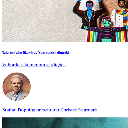
Talet
om
”allas
lika
värde”
som
politisk
dimridå
Vi borde tala mer om värdighet.
Staffan Dopping
presenterar
Christer Sturmark