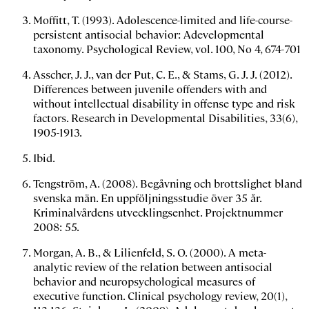
Moffitt, T. (1993). Adolescence-limited and life-course-
persistent antisocial behavior: Adevelopmental
taxonomy.
Psychological Review
, vol. 100, No 4, 674-701
Asscher, J. J., van der Put, C. E., & Stams, G. J. J. (2012).
Differences between juvenile offenders with and
without intellectual disability in offense type and risk
factors.
Research in Developmental Disabilities
,
33
(6),
1905-1913.
Ibid.
Tengström, A. (2008).
Begåvning och brottslighet bland
svenska män. En uppföljningsstudie över 35 år.
Kriminalvårdens utvecklingsenhet. Projektnummer
2008: 55.
Morgan, A. B., & Lilienfeld, S. O. (2000). A meta-
analytic review of the relation between antisocial
behavior and neuropsychological measures of
executive function.
Clinical psychology review
,
20
(1),