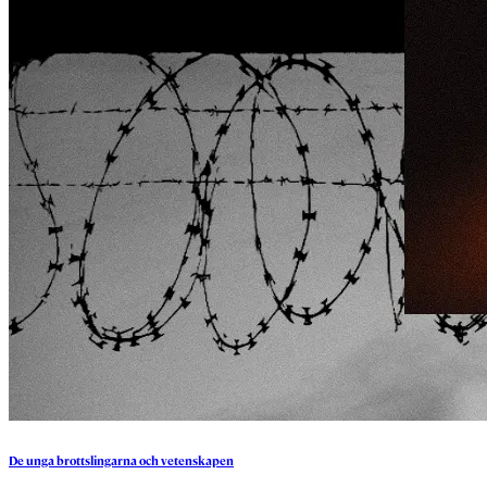
De
unga
brottslingarna
och
vetenskapen