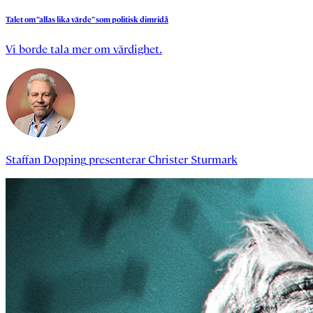
Talet
om
”allas
lika
värde”
som
politisk
dimridå
Vi borde tala mer om värdighet.
Staffan Dopping
presenterar
Christer Sturmark