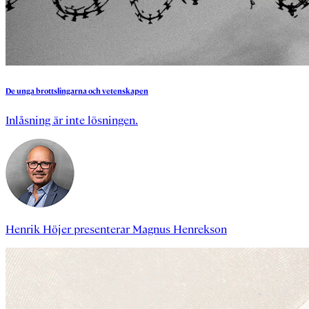
De
unga
brottslingarna
och
vetenskapen
Inlåsning är inte lösningen.
Henrik Höjer
presenterar
Magnus Henrekson