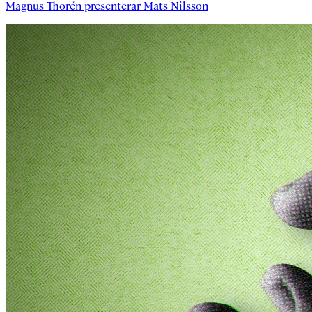
Magnus Thorén
presenterar
Mats Nilsson