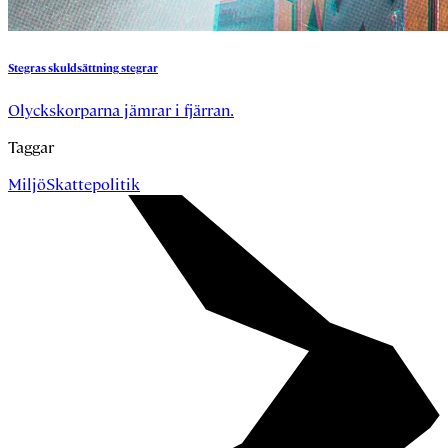
Stegras
skuldsättning
stegrar
Olyckskorparna jämrar i fjärran.
Taggar
Miljö
Skattepolitik