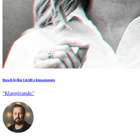
Busch
hyllar
LKAB:s
Kinaannons
”Klargörande.”