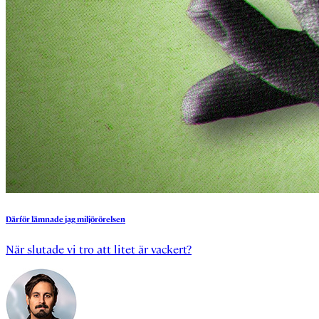
Därför
lämnade
jag
miljörörelsen
När slutade vi tro att litet är vackert?