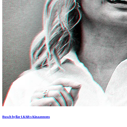
Busch
hyllar
LKAB:s
Kinaannons