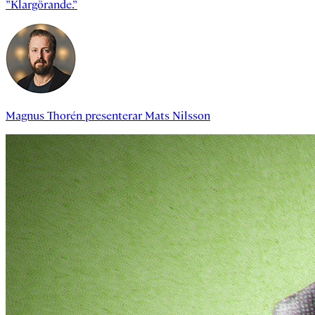
”Klargörande.”
Magnus Thorén
presenterar
Mats Nilsson