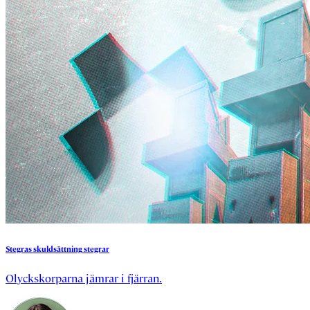
Stegras
skuldsättning
stegrar
Olyckskorparna jämrar i fjärran.