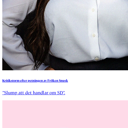
Kritikstorm
efter
petningen
av
Fröken
Snusk
”Slump att det handlar om SD”.