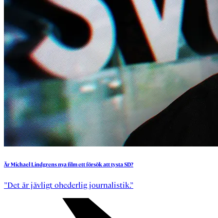
Är
Michael
Lindgrens
nya
film
ett
försök
att
tysta
SD?
”Det är jävligt ohederlig journalistik.”