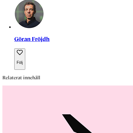
Göran Fröjdh
Följ
Relaterat innehåll