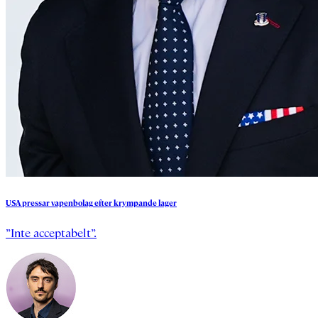
USA
pressar
vapenbolag
efter
krympande
lager
”Inte acceptabelt”.