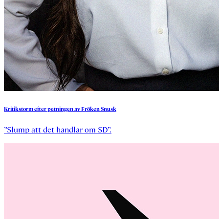
Kritikstorm
efter
petningen
av
Fröken
Snusk
”Slump att det handlar om SD”.