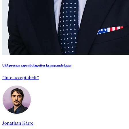
USA
pressar
vapenbolag
efter
krympande
lager
”Inte acceptabelt”.
Jonathan Kärre