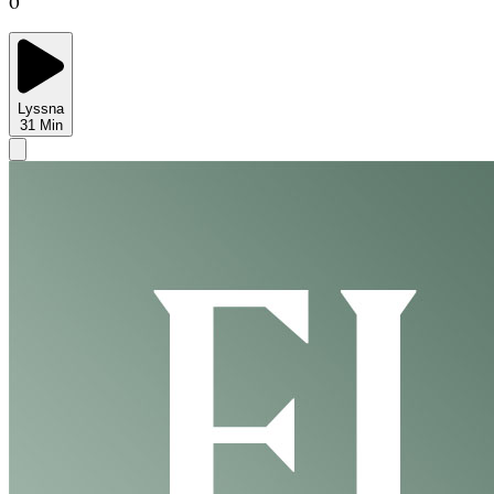
0
Lyssna
31
Min