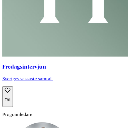
Fredagsintervjun
Sveriges vassaste samtal.
Följ
Programledare