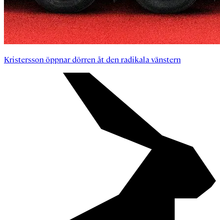
Kristersson öppnar dörren åt den radikala vänstern