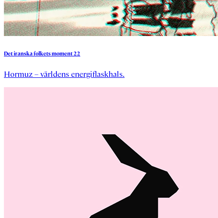
Det
iranska
folkets
moment
22
Hormuz – världens energiflaskhals.