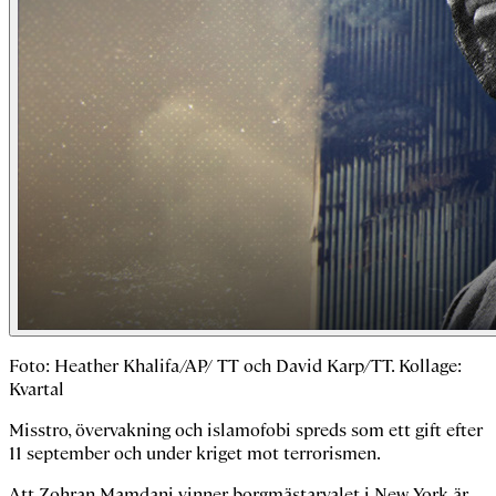
Foto: Heather Khalifa/AP/ TT och David Karp/TT. Kollage:
Kvartal
Misstro, övervakning och islamofobi spreds som ett gift efter
11 september och under kriget mot terrorismen.
Att Zohran Mamdani vinner borgmästarvalet i New York är