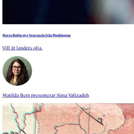
Marco
Rubio
styr
Venezuela
från
Washington
Vill åt landets olja.
Matilda Berg
presenterar
Sima Valizadeh