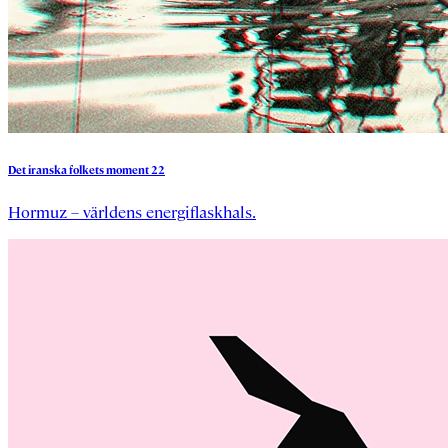
Det
iranska
folkets
moment
22
Hormuz – världens energiflaskhals.