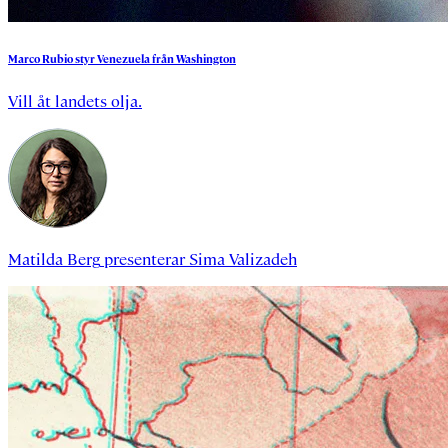
Marco
Rubio
styr
Venezuela
från
Washington
Vill åt landets olja.
Matilda Berg
presenterar
Sima Valizadeh