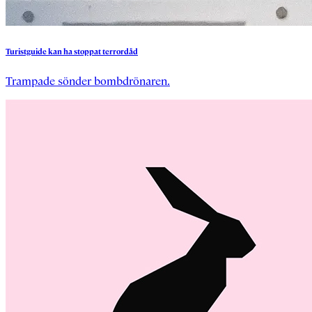
Turistguide
kan
ha
stoppat
terrordåd
Trampade sönder bombdrönaren.