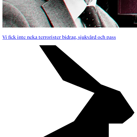
Vi fick inte neka terrorister bidrag, sjukvård och pass