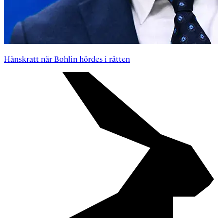
Hånskratt när Bohlin hördes i rätten