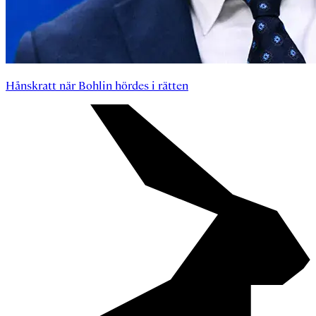
Hånskratt när Bohlin hördes i rätten