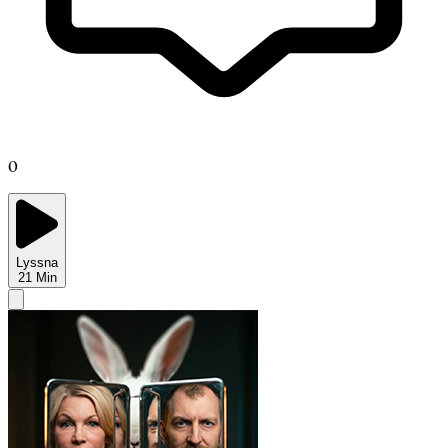
0
Lyssna
21
Min