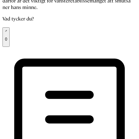
därför är det viktigt för vänsteretablissemanget att smutsa
ner hans minne.
Vad tycker du?
0