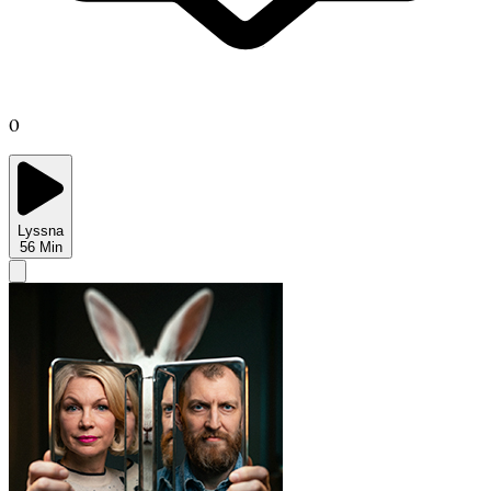
0
Lyssna
56
Min