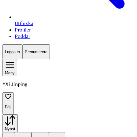
Utforska
Profiler
Poddar
Logga in
Prenumerera
Meny
#
Xi Jinping
Följ
Nyast