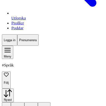
Utforska
Profiler
Poddar
Logga in
Prenumerera
Meny
#
Språk
Följ
Nyast