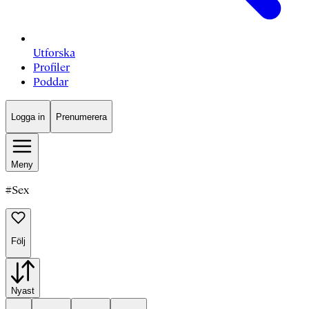
Utforska
Profiler
Poddar
Logga in
Prenumerera
Meny
#
Sex
Följ
Nyast