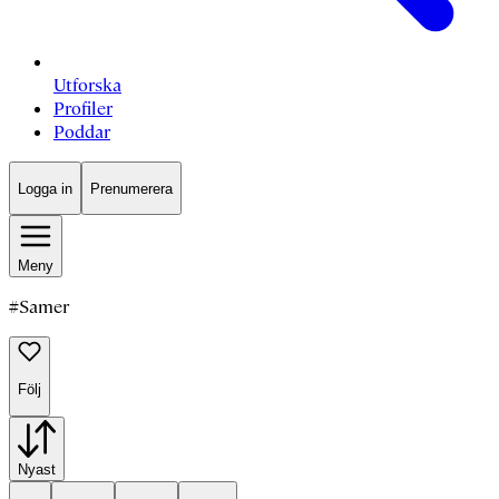
Utforska
Profiler
Poddar
Logga in
Prenumerera
Meny
#
Samer
Följ
Nyast