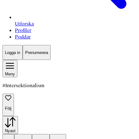
Utforska
Profiler
Poddar
Logga in
Prenumerera
Meny
#
Intersektionalism
Följ
Nyast