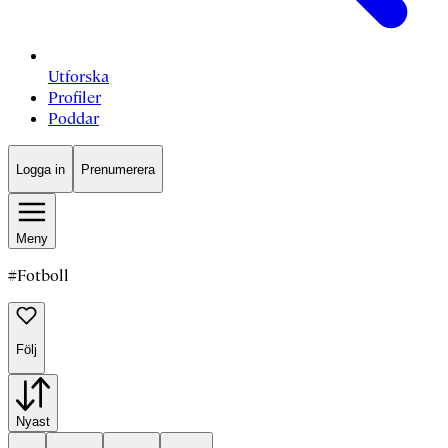
Utforska
Profiler
Poddar
Logga in
Prenumerera
Meny
#
Fotboll
Följ
Nyast