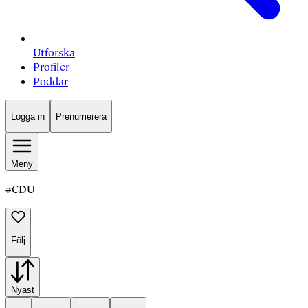
Utforska
Profiler
Poddar
Logga in
Prenumerera
Meny
#
CDU
Följ
Nyast