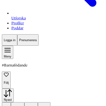
Utforska
Profiler
Poddar
Logga in
Prenumerera
Meny
#
Barnafödande
Följ
Nyast