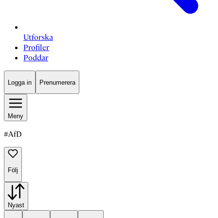
Utforska
Profiler
Poddar
Logga in
Prenumerera
Meny
#
AfD
Följ
Nyast