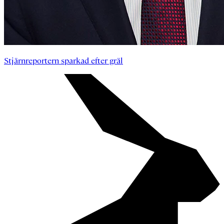
Stjärnreportern sparkad efter gräl