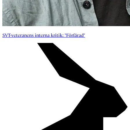
SVT-veteranens interna kritik: "Förfärad"