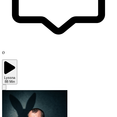
0
Lyssna
88
Min