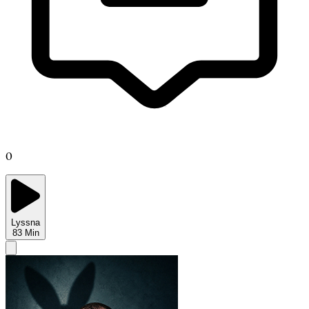
0
Lyssna
83
Min