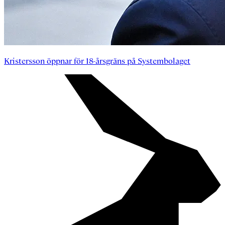
Kristersson öppnar för 18-årsgräns på Systembolaget