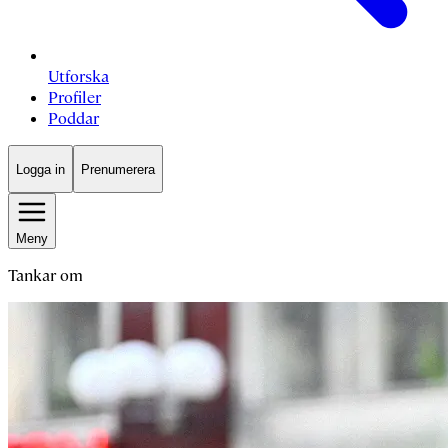
Utforska
Profiler
Poddar
Logga in
Prenumerera
Meny
Tankar om