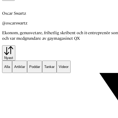
Oscar Swartz
@oscarswartz
Ekonom, genusvetare, frihetlig skribent och it-entreprenör s
och var medgrundare av gaymagasinet QX
Nyast
Alla
Artiklar
Poddar
Tankar
Videor