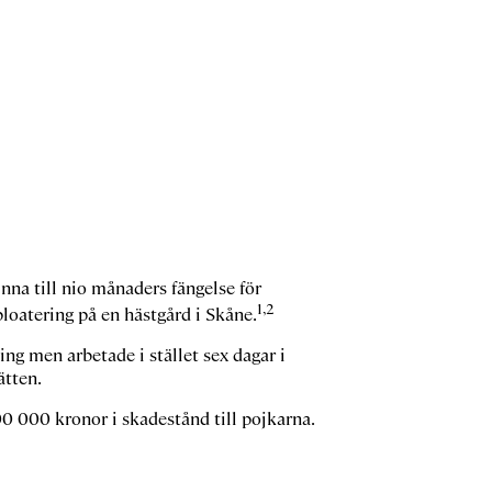
na till nio månaders fängelse för
1,2
loatering på en hästgård i Skåne.
ing men arbetade i stället sex dagar i
ätten.
00 000 kronor i skadestånd till pojkarna.