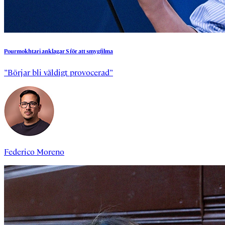
Pourmokhtari
anklagar
S
för
att
smygfilma
”Börjar bli väldigt provocerad”
Federico Moreno