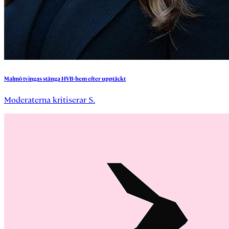
Malmö
tvingas
stänga
HVB-hem
efter
upptäckt
Moderaterna kritiserar S.