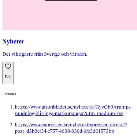
Nyheter
Det viktigaste från Sverige och världen.
Följ
Fotnoter
https://www.aftonbladet.se/nyheter/a/GyvQb9/trumps-
vandning-blir-inga-matkuponger?utm_medium=rss
https://www.expressen.se/nyheter/expressen-direkt/?
post=d3b3cf34-c757-4638-836d-6fc3d01573bb