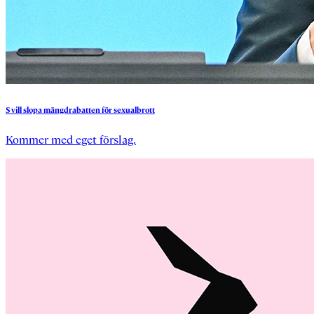
S
vill
slopa
mängdrabatten
för
sexualbrott
Kommer med eget förslag.