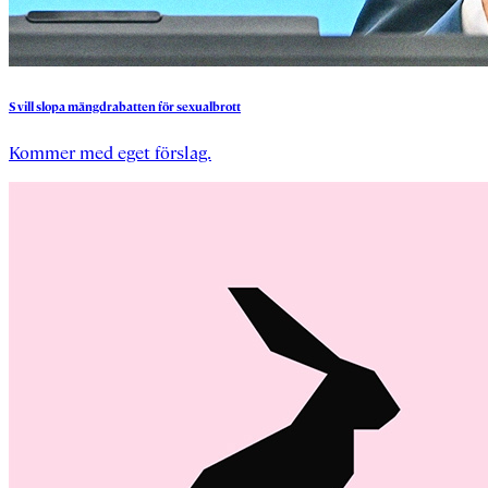
S
vill
slopa
mängdrabatten
för
sexualbrott
Kommer med eget förslag.