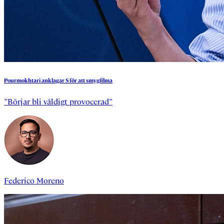
Pourmokhtari
anklagar
S
för
att
smygfilma
”Börjar bli väldigt provocerad”
Federico Moreno