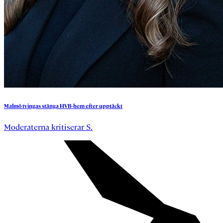
Malmö
tvingas
stänga
HVB-hem
efter
upptäckt
Moderaterna kritiserar S.