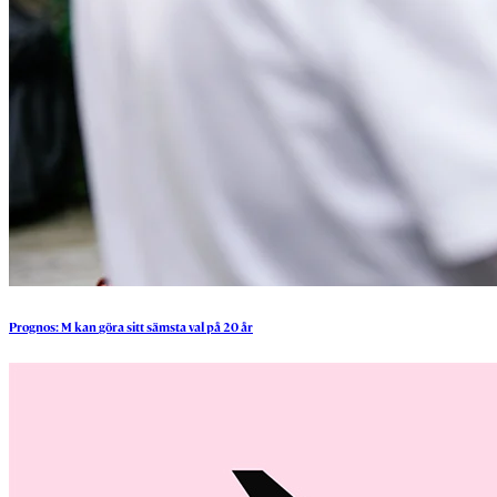
Prognos:
M
kan
göra
sitt
sämsta
val
på
20
år