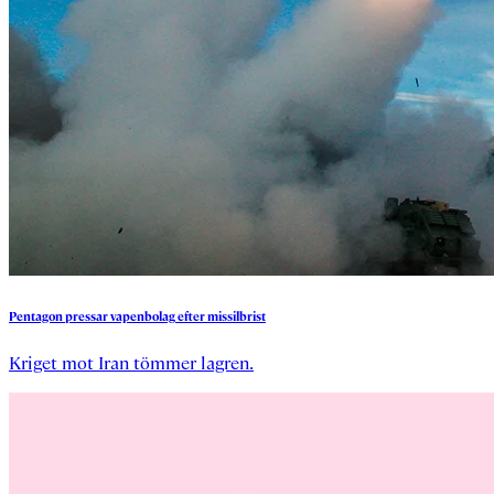
Pentagon
pressar
vapenbolag
efter
missilbrist
Kriget mot Iran tömmer lagren.