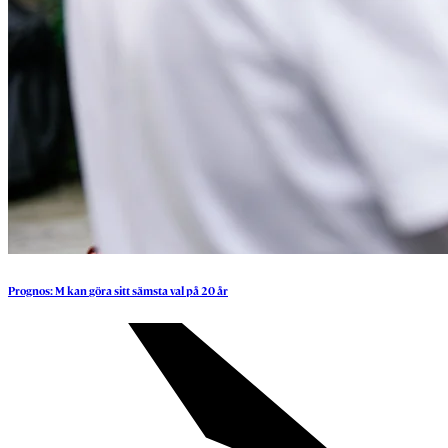
Prognos:
M
kan
göra
sitt
sämsta
val
på
20
år