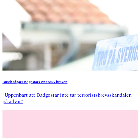
Busch
sågar
Dadgostars
svar
om
V-breven
”Uppenbart att Dadgostar inte tar terroristsbrevsskandalen
på allvar.”