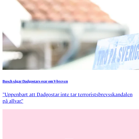
Busch
sågar
Dadgostars
svar
om
V-breven
”Uppenbart att Dadgostar inte tar terroristsbrevsskandalen
på allvar.”